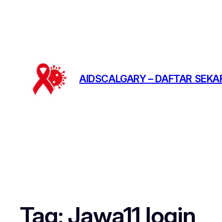
AIDSCALGARY – DAFTAR SEKA
Tag:
Jawa11 login