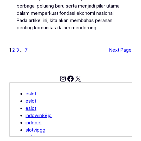
berbagai peluang baru serta menjadi pilar utama
dalam memperkuat fondasi ekonomi nasional.
Pada artikel ini, kita akan membahas peranan
penting komunitas dalam mendorong…
1
2
3
…
7
Next Page
Instagram
Facebook
X
eslot
eslot
eslot
indowin88jp
indobet
slotvipgg
indobet