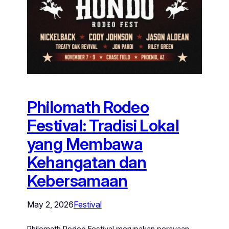
Philomath Rodeo
Festival: Tradisi Lokal
yang Membawa
Kehangatan dan
Kebersamaan
May 2, 2026
Festival
Philomath Rodeo Festival merupakan perayaan