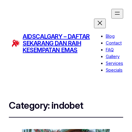
AIDSCALGARY – DAFTAR
Blog
SEKARANG DAN RAIH
Contact
KESEMPATAN EMAS
FAQ
Gallery
Services
Specials
Category:
indobet