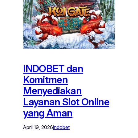
INDOBET dan
Komitmen
Menyediakan
Layanan Slot Online
yang Aman
April 19, 2026
indobet