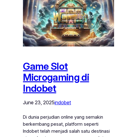
Game Slot
Microgaming di
Indobet
June 23, 2025
indobet
Di dunia perjudian online yang semakin
berkembang pesat, platform seperti
Indobet telah menjadi salah satu destinasi