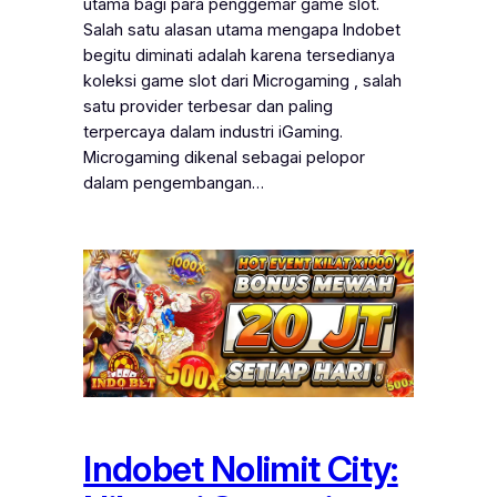
utama bagi para penggemar game slot.
Salah satu alasan utama mengapa Indobet
begitu diminati adalah karena tersedianya
koleksi game slot dari Microgaming , salah
satu provider terbesar dan paling
terpercaya dalam industri iGaming.
Microgaming dikenal sebagai pelopor
dalam pengembangan…
Indobet Nolimit City: