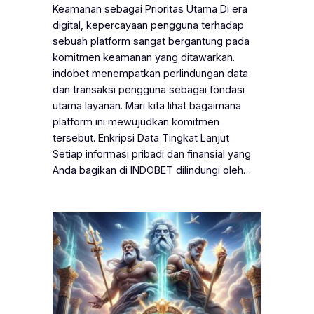
Keamanan sebagai Prioritas Utama Di era
digital, kepercayaan pengguna terhadap
sebuah platform sangat bergantung pada
komitmen keamanan yang ditawarkan.
indobet menempatkan perlindungan data
dan transaksi pengguna sebagai fondasi
utama layanan. Mari kita lihat bagaimana
platform ini mewujudkan komitmen
tersebut. Enkripsi Data Tingkat Lanjut
Setiap informasi pribadi dan finansial yang
Anda bagikan di INDOBET dilindungi oleh…