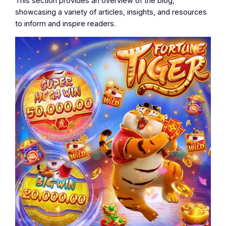
This section provides an overview of the blog,
showcasing a variety of articles, insights, and resources
to inform and inspire readers.