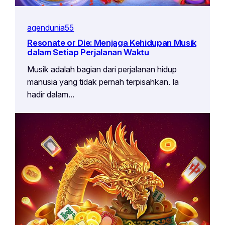
agendunia55
Resonate or Die: Menjaga Kehidupan Musik
dalam Setiap Perjalanan Waktu
Musik adalah bagian dari perjalanan hidup
manusia yang tidak pernah terpisahkan. Ia
hadir dalam…