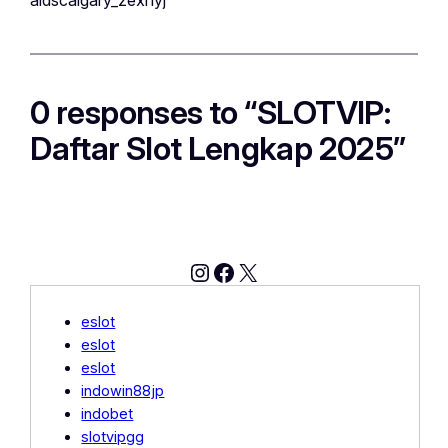
aidscalgary_zexnyj
0 responses to “SLOTVIP:
Daftar Slot Lengkap 2025”
Instagram
Facebook
X
eslot
eslot
eslot
indowin88jp
indobet
slotvipgg