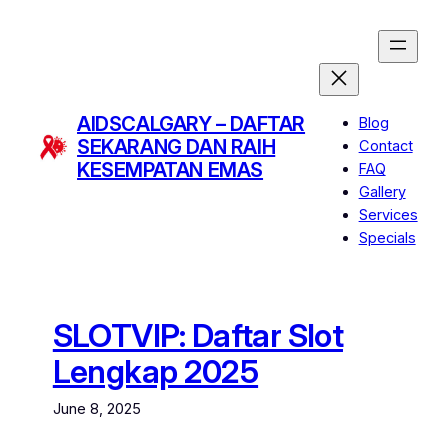
Skip
to
content
AIDSCALGARY – DAFTAR
Blog
SEKARANG DAN RAIH
Contact
KESEMPATAN EMAS
FAQ
Gallery
Services
Specials
SLOTVIP: Daftar Slot
Lengkap 2025
June 8, 2025