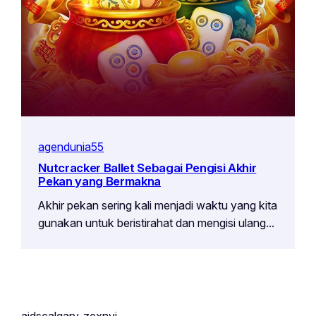
agendunia55
Nutcracker Ballet Sebagai Pengisi Akhir
Pekan yang Bermakna
Akhir pekan sering kali menjadi waktu yang kita
gunakan untuk beristirahat dan mengisi ulang…