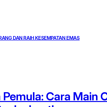
RANG DAN RAIH KESEMPATAN EMAS
Pemula: Cara Main Ca