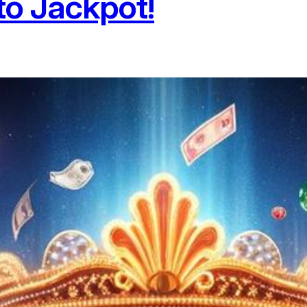
to Jackpot!