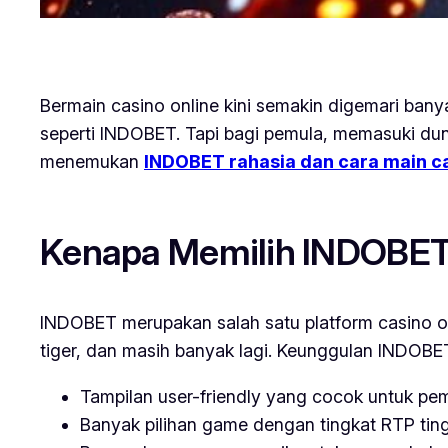
Bermain casino online kini semakin digemari ban
seperti INDOBET. Tapi bagi pemula, memasuki dun
menemukan
INDOBET rahasia dan cara main cas
Kenapa Memilih INDOBET
INDOBET merupakan salah satu platform casino onl
tiger, dan masih banyak lagi. Keunggulan INDOBET
Tampilan user-friendly yang cocok untuk pe
Banyak pilihan game dengan tingkat RTP tin