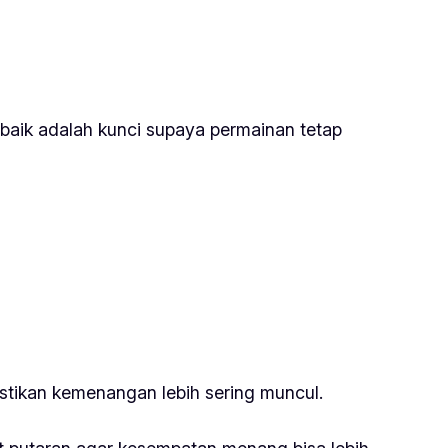
baik adalah kunci supaya permainan tetap
stikan kemenangan lebih sering muncul.