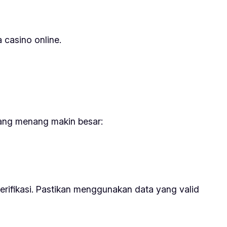
 casino online.
uang menang makin besar:
erifikasi. Pastikan menggunakan data yang valid