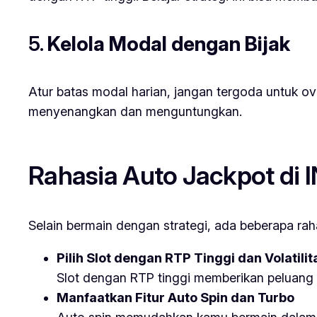
5.
Kelola Modal dengan Bijak
Atur batas modal harian, jangan tergoda untuk o
menyenangkan dan menguntungkan.
Rahasia Auto Jackpot di
Selain bermain dengan strategi, ada beberapa ra
Pilih Slot dengan RTP Tinggi dan Volatili
Slot dengan RTP tinggi memberikan peluang 
Manfaatkan Fitur Auto Spin dan Turbo