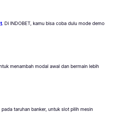
t
. Di INDOBET, kamu bisa coba dulu mode demo
 untuk menambah modal awal dan bermain lebih
 pada taruhan banker, untuk slot pilih mesin