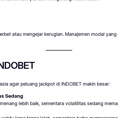
verbet atau mengejar kerugian. Manajemen modal yang 
 INDOBET
hasia agar peluang jackpot di INDOBET makin besar:
tas Sedang
menang lebih baik, sementara volatilitas sedang mema