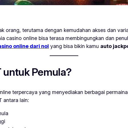
yak orang, terutama dengan kemudahan akses dan varia
ia casino online bisa terasa membingungkan dan penuh
ino online dari nol
yang bisa bikin kamu
auto jackp
 untuk Pemula?
ine terpercaya yang menyediakan berbagai permainan s
 antara lain:
mula
ggi