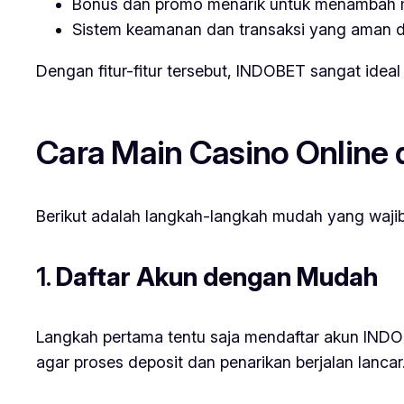
Bonus dan promo menarik untuk menambah 
Sistem keamanan dan transaksi yang aman 
Dengan fitur-fitur tersebut, INDOBET sangat idea
Cara Main Casino Online 
Berikut adalah langkah-langkah mudah yang waji
1.
Daftar Akun dengan Mudah
Langkah pertama tentu saja mendaftar akun INDOBE
agar proses deposit dan penarikan berjalan lancar